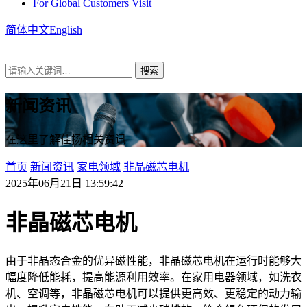
For Global Customers Visit
简体中文
English
新闻资讯
在这里了解佳扬相关资讯
首页
新闻资讯
家电领域
非晶磁芯电机
2025年06月21日 13:59:42
非晶磁芯电机
由于非晶态合金的优异磁性能，非晶磁芯电机在运行时能够大
幅度降低能耗，提高能源利用效率。在家用电器领域，如洗衣
机、空调等，非晶磁芯电机可以提供更高效、更稳定的动力输