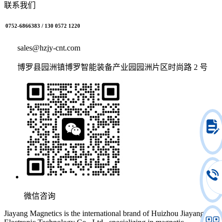
联系我们
0752-6866383 / 130 0572 1220
sales@hzjy-cnt.com
博罗县园洲镇博罗智能装备产业园园洲片区时尚路 2 号
微信咨询
Jiayang Magnetics is the international brand of Huizhou Jiayang